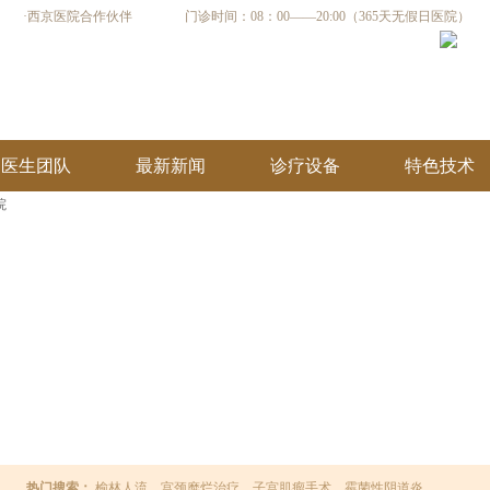
·西京医院合作伙伴
门诊时间：08：00——20:00（365天无假日医院）
医生团队
最新新闻
诊疗设备
特色技术
热门搜索：
榆林人流
宫颈糜烂治疗
子宫肌瘤手术
霉菌性阴道炎