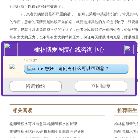
行治疗就可以得到很好的效果了。
2，患者的病情要是不严重的话，一般可以采用中药进行治疗，常见的中成
的作用，患者的病情要是比较严重的话，就要选择其他的方式进行治疗，只要
严重，也就可以避免造成不孕的症状了，患者还应该保持乐观的心态，心情舒
能有太大的压力，也不能有太大的精神压力，保证每天睡眠时间充足，睡眠质
最后，患有输卵管积水的患者不能盲目的治疗，一定要对症治疗才会有更
榆林博爱医院在线咨询中心
避免频繁性生活，尤其是在月经期间的时候不能性交，不然会容易造成患者的
疾病出现。
14:52:37
您好！请问有什么可以帮到您？
上一篇：
输卵管积水的检查方法有哪些
咨询预约
立即回复
相关阅读
推荐医生
输卵管积水可以自愈吗 输卵管积水的护理
榆林输卵管为
输卵管积液吃什么好 推荐四个食膳调理好身体
输卵管积水怎