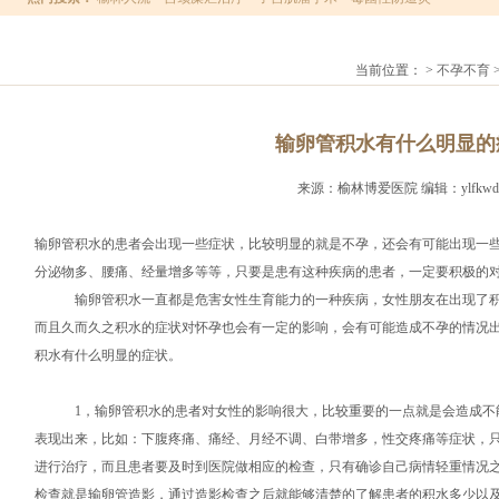
当前位置：
>
不孕不育
输卵管积水有什么明显的
来源：榆林博爱医院 编辑：ylfkwd时间
输卵管积水的患者会出现一些症状，比较明显的就是不孕，还会有可能出现一
分泌物多、腰痛、经量增多等等，只要是患有这种疾病的患者，一定要积极的
输卵管积水一直都是危害女性生育能力的一种疾病，女性朋友在出现了积
而且久而久之积水的症状对怀孕也会有一定的影响，会有可能造成不孕的情况
积水有什么明显的症状。
1，输卵管积水的患者对女性的影响很大，比较重要的一点就是会造成不能
表现出来，比如：下腹疼痛、痛经、月经不调、白带增多，性交疼痛等症状，
进行治疗，而且患者要及时到医院做相应的检查，只有确诊自己病情轻重情况
检查就是输卵管造影，通过造影检查之后就能够清楚的了解患者的积水多少以