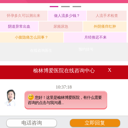
1
2
3
怀孕多久可以测出来
做人流多少钱？
人流手术检查
阴道异常出血
尿频尿急
外阴瘙痒红肿
小腹隐痛怎么回事？
月经推迟不来
预约挂号
在线咨询医生
X
榆林博爱医院在线咨询中心
门诊时间（节假日无休）
10:37:18
08:00—20:00
您好！这里是榆林博爱医院，有什么需要
医院地址：
榆林市三街宾馆巷十字
咨询的点击与我沟通...
查看地图
关于博爱
网站备案号：
陕ICP备11008126号-3
电话咨询
立即回复
网站地图