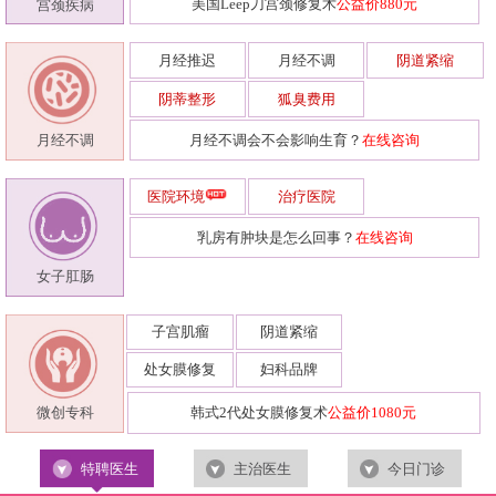
美国Leep刀宫颈修复术
公益价880元
宫颈疾病
月经推迟
月经不调
阴道紧缩
阴蒂整形
狐臭费用
月经不调会不会影响生育？
在线咨询
月经不调
医院环境
治疗医院
乳房有肿块是怎么回事？
在线咨询
女子肛肠
子宫肌瘤
阴道紧缩
处女膜修复
妇科品牌
韩式2代处女膜修复术
公益价1080元
微创专科
特聘医生
主治医生
今日门诊