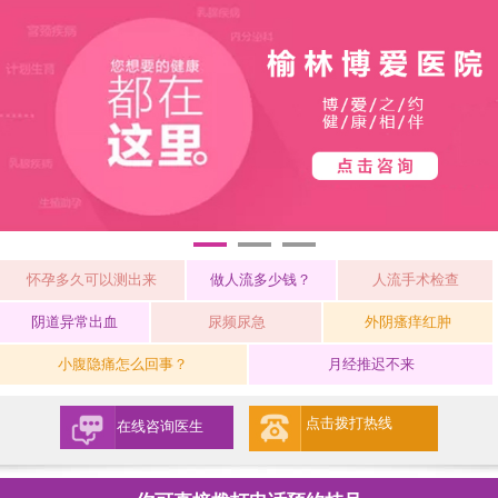
1
2
3
怀孕多久可以测出来
做人流多少钱？
人流手术检查
阴道异常出血
尿频尿急
外阴瘙痒红肿
小腹隐痛怎么回事？
月经推迟不来
点击拨打热线
在线咨询医生