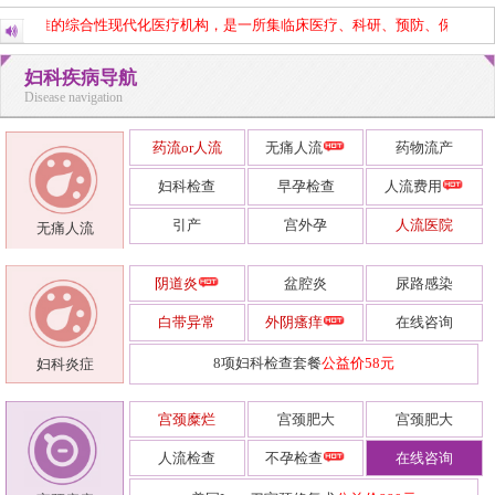
部门批准的综合性现代化医疗机构，是一所集临床医疗、科研、预防、保健、康
妇科疾病导航
Disease navigation
药流or人流
无痛人流
药物流产
妇科检查
早孕检查
人流费用
引产
宫外孕
人流医院
无痛人流
阴道炎
盆腔炎
尿路感染
白带异常
外阴瘙痒
在线咨询
8项妇科检查套餐
公益价58元
妇科炎症
宫颈糜烂
宫颈肥大
宫颈肥大
人流检查
不孕检查
在线咨询