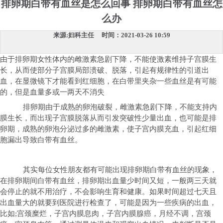
排卵期白带有血丝是怎么回事 排卵期白带有血丝怎
么办
来源:妇科主任 时间：2021-03-26 10:59
由于排卵期女性体内的雌激素急剧下降，不能使激素维持子宫膜生
长，从而使部分子宫膜局部溃破、脱落，引起有规律性的引道出
血，在显微镜下才能看到红细胞，在白带里夹杂一些血丝是有可能
的，但是血量多或一两天不消失
排卵期由于成熟的卵泡破裂，雌激素急剧下降，不能支持内
膜生长，而出现子宫膜脱落从而引发突破性少量出血，也可能是排
卵期，成熟的卵泡分泌过多的雌激素，使子宫内膜充血，引起红细
胞漏出导致白带有血丝。
其实每位女性朋友都有可能出现排卵期白带有血丝的现象，
在排卵期间白带有血丝，排卵期出血量少时间又短，一般两三天就
会停止的就不用治疗，不会影响生育和健康。如果时间超过七天且
出血量大的就要到医院进行检查了，可能是因为一些疾病的出血，
比如;宫颈糜烂，子宫内膜息肉，子宫内膜腺癌，月经不调，宫颈