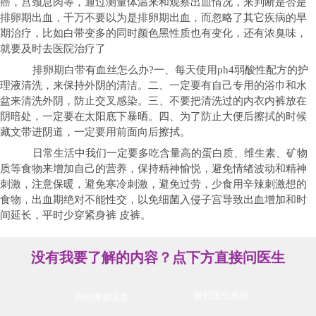
癌，宫颈息肉等，通过测量体温来和观察出血情况，来判断是否是
排卵期出血，千万不要以为是排卵期出血，而忽略了其它疾病的早
期治疗，比如白带变多的同时颜色黑性质也有变化，还有浓臭味，
就要及时去医院治疗了
排卵期白带有血丝怎么办?一、每天使用ph4弱酸性配方的护
理液清洗，来保持外阴的清洁。二、一定要有自己专用的浴巾和水
盆来清洗外阴，防止交叉感染。三、不要把清洗过的内衣内裤放在
阴暗处，一定要在太阳底下暴晒。四、为了防止大便后擦拭的时候
藏文带进阴道，一定要用前面向后擦拭。
日常生活中我们一定要多吃含量高的蛋白质、维生素、矿物
质等食物来增加自己的营养，保持精神愉悦，避免情绪波动和精神
刺激，注意保暖，避免寒冷刺激，避免过劳，少食用辛辣刺激想的
食物，出血期绝对不能性交，以免细菌入侵子宫导致出血增加和时
间延长，平时少穿紧身裤 皮裤。
没有我要了解的内容？点下方直接问医生
拨打医生热线
询问博爱医生