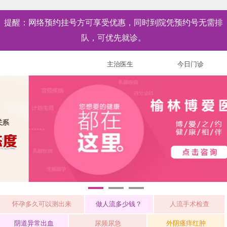
提醒：网络预约挂号方可享受优惠，同时到院凭预约号无需排
队，可优先就诊。
特聘医生
主治医生
今日门诊
1
2
3
怀孕多久可以测出来
做人流多少钱？
人流手术检查
阴道异常出血
尿频尿急
外阴瘙痒红肿