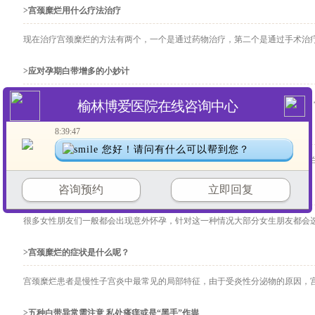
>宫颈糜烂用什么疗法治疗
现在治疗宫颈糜烂的方法有两个，一个是通过药物治疗，第二个是通过手术治疗，
>应对孕期白带增多的小妙计
孕期白带增多是正常的现象，女性朋友们可以不必担心，只需要做好护理工作，每
榆林博爱医院在线咨询中心
8:39:47
>白带异常的临床表现包括哪些 白带异常的五大症状
您好！请问有什么可以帮到您？
白带异常的临床表现还是很多的，为了女性的健康这些常识还是应该掌握的，白带
咨询预约
立即回复
>产生宫颈糜烂的原因是什么
很多女性朋友们一般都会出现意外怀孕，针对这一种情况大部分女生朋友都会选择
>宫颈糜烂的症状是什么呢？
宫颈糜烂患者是慢性子宫炎中最常见的局部特征，由于受炎性分泌物的原因，宫颈
>五种白带异常需注意 私处瘙痒或是“黑手”作祟