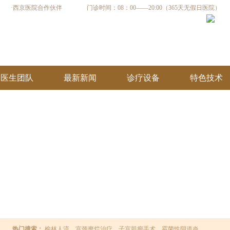
·西京医院合作伙伴
门诊时间：08：00——20:00（365天无假日医院）
医生团队
最新新闻
诊疗设备
特色技术
热门搜索：
榆林人流
宫颈糜烂治疗
子宫肌瘤手术
霉菌性阴道炎