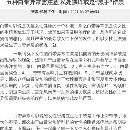
五种白带异常需注意 私处瘙痒或是“黑手”作祟
来源:妇科主任 时间：2021-03-27 09:54
白带可以说是衡量女性健康的一个标准，那么白带异常就是说女性
的生殖系统出现了状况，然而如果不及时治疗的话，及有可能造成
病情的恶化，而且严重的会导致女性不孕的发生，所以女性朋友如
果发生了白带异常的状况，就
一般情况下女性的白带异常主要是指阴道的分泌物增多或是
出现异味的现象，然而对于白带异常在生活中有几种类型是需要女
性去注意的，像1，白带呈豆腐渣状，2，白带中带有血丝，3，白带
呈黄褐色，4，白带带有臭味并且有泡沫状，5，白带呈现肉水状
等，那么这些白带异常的症状对于女性而言是非常容易引发多种妇
科疾病的，比如，霉菌性阴道炎，慢性宫颈炎，宫颈糜烂，宫颈肥
大，阴道滴虫病，宫颈息肉等一系列的相关疾病，所以女性的白带
异常需要积极去治疗的，以免使病情越发的严重。
白带异常可以说给女性患者在生活中或是工作上都带来了很
大的不便，那么由于白带异常所引起的女性的阴道瘙痒就是很明显
的现象，下面就让我们一起来了解一下女性私处瘙痒都是什么原