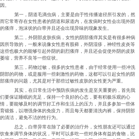
因。
第一，阴道毛滴虫病，主要是由于性传播途径所引发的，然
而它常寄存在女性患者的阴道和尿道内，在发病时女性会出现外阴
的瘙痒，泡沫状的白带并且还会出现异味的现象发生。
第二，外阴部皮肤疾病，女性的阴部瘙痒其实是有很多种病
因所导致的，一般来说像女性患有股藓，外阴湿疹，神经性皮炎等
这些也极大的能够引起外阴的剧烈瘙痒，并且还会促使外阴的皮肤
萎缩，营养不良等一些症状。
第三，药物过敏，很多的女性患者，由于经常使用一些冲洗
阴部的药物，或是服用一些刺激性的药物，这都可以引起女性的阴
部瘙痒的问题，尤其是对于那些过敏性皮肤的女性更为严重。
其实，在日常生活中预防疾病的发生是至关重要的，首先我
们要保证睡眠的充足，保持一个良好的心态，要有积极乐观的心
情，要能够及时的调节好工作和生活上的压力，并且多参加一些体
育锻炼，以增强身体的免疫力，而且每天都要清洗内裤，保持阴部
的清洁，避免不洁的性行为。
总之，白带异常在除了必要的治疗外，女性朋友还可以通过
饮食来调节身体的状况，平时可以多吃一些对身体有益的食物，比