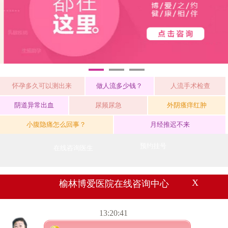
1
2
3
怀孕多久可以测出来
做人流多少钱？
人流手术检查
阴道异常出血
尿频尿急
外阴瘙痒红肿
小腹隐痛怎么回事？
月经推迟不来
预约挂号
在线咨询医生
X
榆林博爱医院在线咨询中心
门诊时间（节假日无休）
13:20:41
08:00—20:00